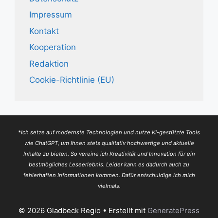
Impressum
Kontakt
Kooperation
Redaktion
Cookie-Richtlinie (EU)
*Ich setze auf modernste Technologien und nutze KI-gestützte Tools
wie ChatGPT, um Ihnen stets qualitativ hochwertige und aktuelle
Inhalte zu bieten. So vereine ich Kreativität und Innovation für ein
bestmögliches Leseerlebnis. Leider kann es dadurch auch zu
fehlerhaften Informationen kommen. Dafür entschuldige ich mich
vielmals.
© 2026 Gladbeck Regio
• Erstellt mit
GeneratePress