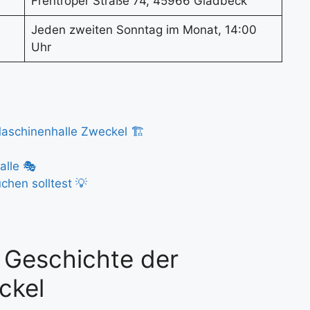
Frentroper Straße 74, 45966 Gladbeck
Jeden zweiten Sonntag im Monat, 14:00
Uhr
aschinenhalle Zweckel 🏗️
alle 🎭
hen solltest 💡
e Geschichte der
ckel