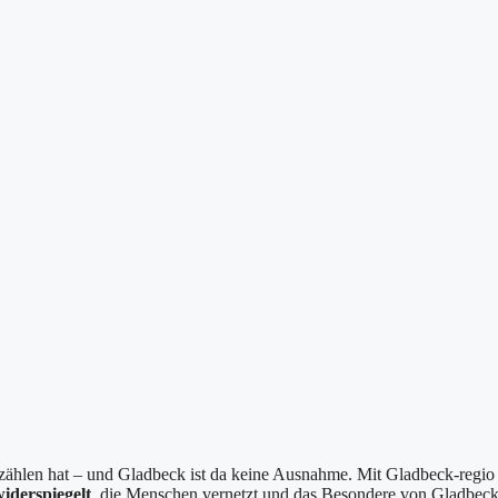
erzählen hat – und Gladbeck ist da keine Ausnahme. Mit Gladbeck-regio
widerspiegelt
, die Menschen vernetzt und das Besondere von Gladbec