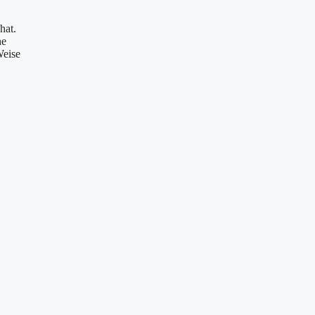
hat.
he
Weise