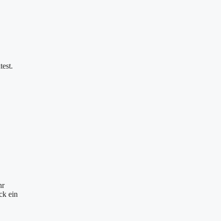
test.
hr
ck ein