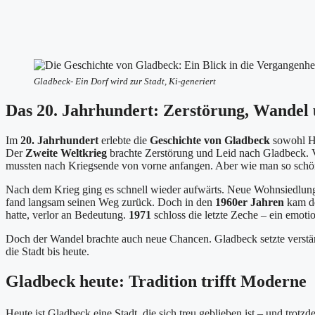
Gladbeck- Ein Dorf wird zur Stadt, Ki-generiert
Das 20. Jahrhundert: Zerstörung, Wandel
Im
20. Jahrhundert
erlebte die
Geschichte von Gladbeck
sowohl Hö
Der
Zweite Weltkrieg
brachte Zerstörung und Leid nach Gladbeck. V
mussten nach Kriegsende von vorne anfangen. Aber wie man so schön
Nach dem Krieg ging es schnell wieder aufwärts. Neue Wohnsiedlun
fand langsam seinen Weg zurück. Doch in den
1960er Jahren
kam de
hatte, verlor an Bedeutung.
1971
schloss die letzte Zeche – ein emoti
Doch der Wandel brachte auch neue Chancen. Gladbeck setzte verstär
die Stadt bis heute.
Gladbeck heute: Tradition trifft Moderne
Heute ist Gladbeck eine Stadt, die sich treu geblieben ist – und trot