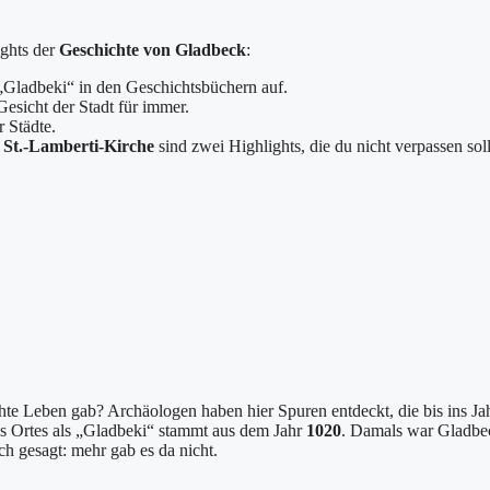
ights der
Geschichte von Gladbeck
:
„Gladbeki“ in den Geschichtsbüchern auf.
esicht der Stadt für immer.
r Städte.
e
St.-Lamberti-Kirche
sind zwei Highlights, die du nicht verpassen soll
hte Leben gab? Archäologen haben hier Spuren entdeckt, die bis ins Ja
es Ortes als „Gladbeki“ stammt aus dem Jahr
1020
. Damals war Gladbe
h gesagt: mehr gab es da nicht.