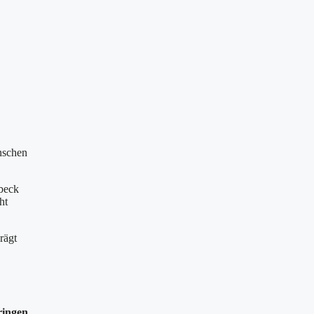
nschen
beck
ht
rägt
ringen