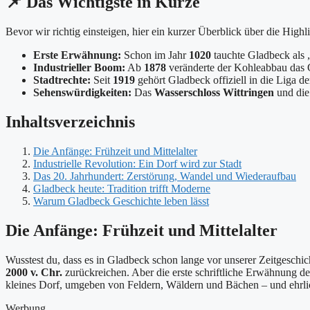
📌 Das Wichtigste in Kürze
Bevor wir richtig einsteigen, hier ein kurzer Überblick über die Highl
Erste Erwähnung:
Schon im Jahr
1020
tauchte Gladbeck als 
Industrieller Boom:
Ab
1878
veränderte der Kohleabbau das G
Stadtrechte:
Seit
1919
gehört Gladbeck offiziell in die Liga de
Sehenswürdigkeiten:
Das
Wasserschloss Wittringen
und di
Inhaltsverzeichnis
Die Anfänge: Frühzeit und Mittelalter
Industrielle Revolution: Ein Dorf wird zur Stadt
Das 20. Jahrhundert: Zerstörung, Wandel und Wiederaufbau
Gladbeck heute: Tradition trifft Moderne
Warum Gladbeck Geschichte leben lässt
Die Anfänge: Frühzeit und Mittelalter
Wusstest du, dass es in Gladbeck schon lange vor unserer Zeitgeschic
2000 v. Chr.
zurückreichen. Aber die erste schriftliche Erwähnung d
kleines Dorf, umgeben von Feldern, Wäldern und Bächen – und ehrlic
Werbung