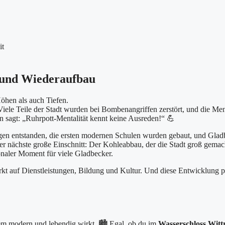
 und Wiederaufbau
hen als auch Tiefen.
iele Teile der Stadt wurden bei Bombenangriffen zerstört, und die Me
 sagt: „Ruhrpott-Mentalität kennt keine Ausreden!“ 💪
gen entstanden, die ersten modernen Schulen wurden gebaut, und Glad
r nächste große Einschnitt: Der Kohleabbau, der die Stadt groß gemac
onaler Moment für viele Gladbecker.
kt auf Dienstleistungen, Bildung und Kultur. Und diese Entwicklung p
zdem modern und lebendig wirkt. 🏙️ Egal, ob du im
Wasserschloss Witt