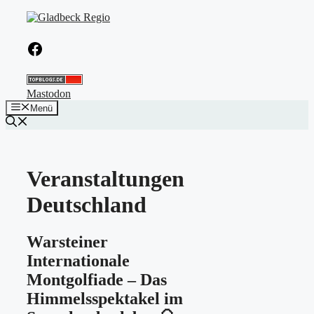
Zum
Inhalt
springen
Facebook
Mastodon
Menü
Veranstaltungen
Deutschland
Warsteiner
Internationale
Montgolfiade – Das
Himmelsspektakel im