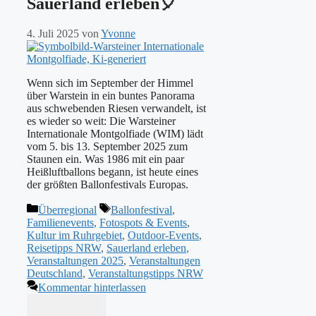
Sauerland erleben🎈
4. Juli 2025
von
Yvonne
Wenn sich im September der Himmel
über Warstein in ein buntes Panorama
aus schwebenden Riesen verwandelt, ist
es wieder so weit: Die Warsteiner
Internationale Montgolfiade (WIM) lädt
vom 5. bis 13. September 2025 zum
Staunen ein. Was 1986 mit ein paar
Heißluftballons begann, ist heute eines
der größten Ballonfestivals Europas.
Kategorien
Schlagwörter
Überregional
Ballonfestival
,
Familienevents
,
Fotospots & Events
,
Kultur im Ruhrgebiet
,
Outdoor-Events
,
Reisetipps NRW
,
Sauerland erleben
,
Veranstaltungen 2025
,
Veranstaltungen
Deutschland
,
Veranstaltungstipps NRW
Kommentar hinterlassen