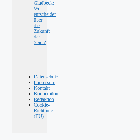
Gladbeck:
Wer
entscheidet
über
die
Zukunft
der
Stadt?
Datenschutz
Impressum
Kontakt
Kooperation
Redaktion
Cookie-
Richtlinie
(EU)