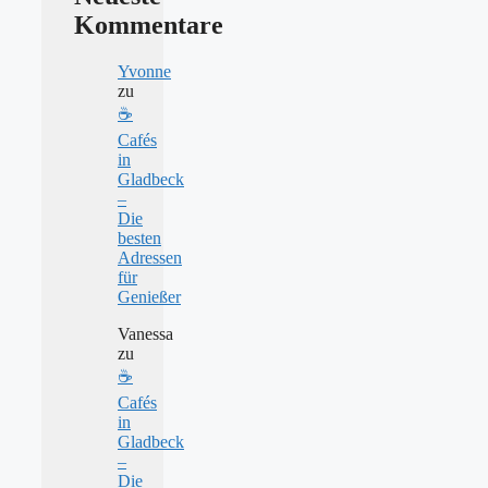
Kommentare
Yvonne
zu
☕
Cafés
in
Gladbeck
–
Die
besten
Adressen
für
Genießer
Vanessa
zu
☕
Cafés
in
Gladbeck
–
Die