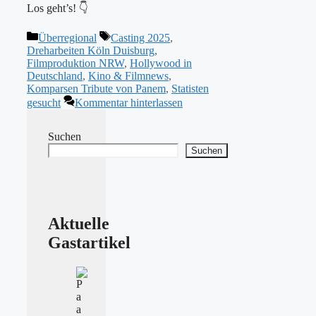
Los geht’s! 👇
Kategorien
Schlagwörter
Überregional
Casting 2025
,
Dreharbeiten Köln Duisburg
,
Filmproduktion NRW
,
Hollywood in
Deutschland
,
Kino & Filmnews
,
Komparsen Tribute von Panem
,
Statisten
gesucht
Kommentar hinterlassen
Suchen
Suchen
Aktuelle
Gastartikel