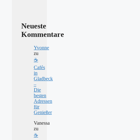
Neueste
Kommentare
Yvonne
zu
☕
Cafés
in
Gladbeck
–
Die
besten
Adressen
für
Genießer
Vanessa
zu
☕