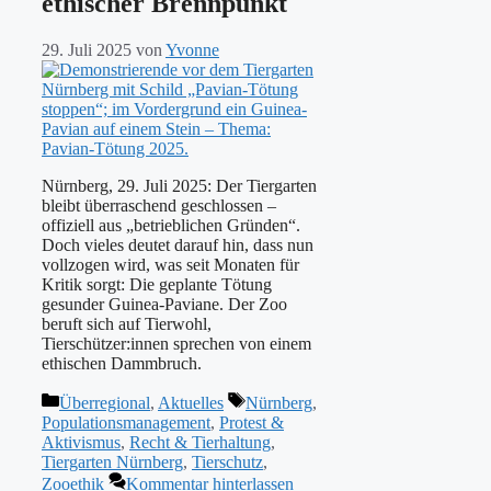
ethischer Brennpunkt
29. Juli 2025
von
Yvonne
Nürnberg, 29. Juli 2025: Der Tiergarten
bleibt überraschend geschlossen –
offiziell aus „betrieblichen Gründen“.
Doch vieles deutet darauf hin, dass nun
vollzogen wird, was seit Monaten für
Kritik sorgt: Die geplante Tötung
gesunder Guinea-Paviane. Der Zoo
beruft sich auf Tierwohl,
Tierschützer:innen sprechen von einem
ethischen Dammbruch.
Kategorien
Schlagwörter
Überregional
,
Aktuelles
Nürnberg
,
Populationsmanagement
,
Protest &
Aktivismus
,
Recht & Tierhaltung
,
Tiergarten Nürnberg
,
Tierschutz
,
Zooethik
Kommentar hinterlassen