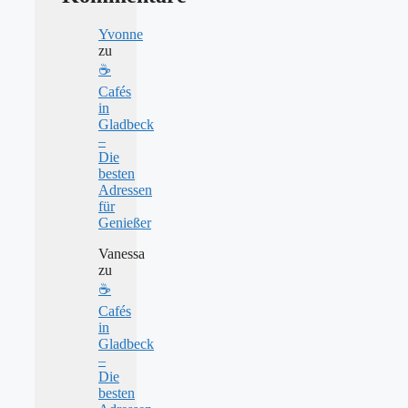
Yvonne
zu
☕
Cafés
in
Gladbeck
–
Die
besten
Adressen
für
Genießer
Vanessa
zu
☕
Cafés
in
Gladbeck
–
Die
besten