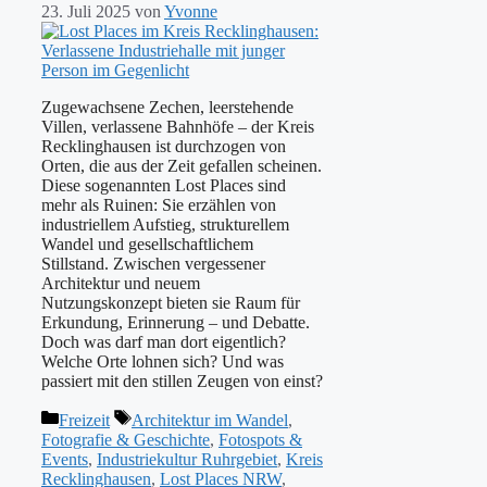
23. Juli 2025
von
Yvonne
Zugewachsene Zechen, leerstehende
Villen, verlassene Bahnhöfe – der Kreis
Recklinghausen ist durchzogen von
Orten, die aus der Zeit gefallen scheinen.
Diese sogenannten Lost Places sind
mehr als Ruinen: Sie erzählen von
industriellem Aufstieg, strukturellem
Wandel und gesellschaftlichem
Stillstand. Zwischen vergessener
Architektur und neuem
Nutzungskonzept bieten sie Raum für
Erkundung, Erinnerung – und Debatte.
Doch was darf man dort eigentlich?
Welche Orte lohnen sich? Und was
passiert mit den stillen Zeugen von einst?
Kategorien
Schlagwörter
Freizeit
Architektur im Wandel
,
Fotografie & Geschichte
,
Fotospots &
Events
,
Industriekultur Ruhrgebiet
,
Kreis
Recklinghausen
,
Lost Places NRW
,