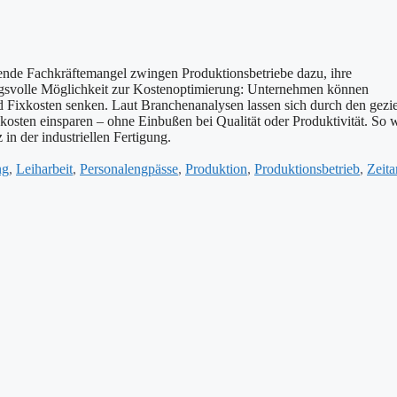
ende Fachkräftemangel zwingen Produktionsbetriebe dazu, ihre
rkungsvolle Möglichkeit zur Kostenoptimierung: Unternehmen können
d Fixkosten senken. Laut Branchenanalysen lassen sich durch den gezie
kosten einsparen – ohne Einbußen bei Qualität oder Produktivität. So 
in der industriellen Fertigung.
ng
,
Leiharbeit
,
Personalengpässe
,
Produktion
,
Produktionsbetrieb
,
Zeita