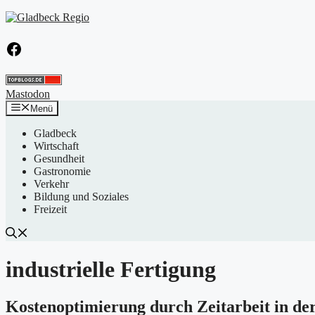
Zum
Inhalt
springen
Facebook
Mastodon
Menü
Gladbeck
Wirtschaft
Gesundheit
Gastronomie
Verkehr
Bildung und Soziales
Freizeit
industrielle Fertigung
Kostenoptimierung durch Zeitarbeit in de