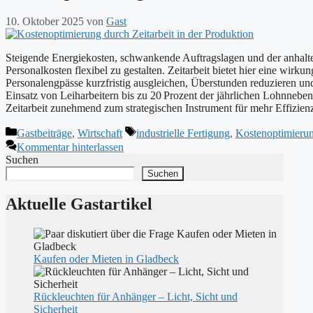
10. Oktober 2025
von
Gast
Steigende Energiekosten, schwankende Auftragslagen und der anhalt
Personalkosten flexibel zu gestalten. Zeitarbeit bietet hier eine wi
Personalengpässe kurzfristig ausgleichen, Überstunden reduzieren un
Einsatz von Leiharbeitern bis zu 20 Prozent der jährlichen Lohnneben
Zeitarbeit zunehmend zum strategischen Instrument für mehr Effizienz 
Kategorien
Schlagwörter
Gastbeiträge
,
Wirtschaft
industrielle Fertigung
,
Kostenoptimieru
Kommentar hinterlassen
Suchen
Suchen
Aktuelle Gastartikel
Kaufen oder Mieten in Gladbeck
Rückleuchten für Anhänger – Licht, Sicht und
Sicherheit