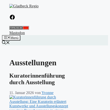
Zum
Inhalt
springen
Facebook
Mastodon
Menü
Ausstellungen
Kuratorinnenführung
durch Ausstellung
11. Januar 2026
von
Yvonne