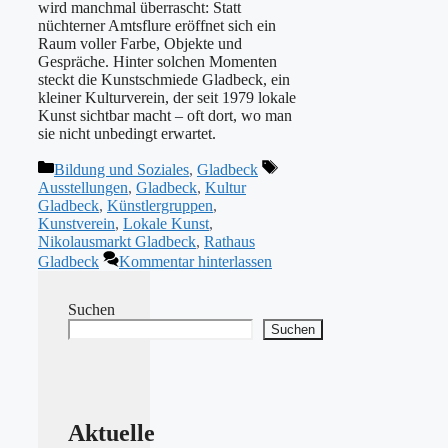
wird manchmal überrascht: Statt
nüchterner Amtsflure eröffnet sich ein
Raum voller Farbe, Objekte und
Gespräche. Hinter solchen Momenten
steckt die Kunstschmiede Gladbeck, ein
kleiner Kulturverein, der seit 1979 lokale
Kunst sichtbar macht – oft dort, wo man
sie nicht unbedingt erwartet.
Kategorien
Schlagwörter
Bildung und Soziales
,
Gladbeck
Ausstellungen
,
Gladbeck
,
Kultur
Gladbeck
,
Künstlergruppen
,
Kunstverein
,
Lokale Kunst
,
Nikolausmarkt Gladbeck
,
Rathaus
Gladbeck
Kommentar hinterlassen
Suchen
Suchen
Aktuelle