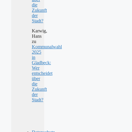
die
Zukunft
der
Stadt?
Karwig,
Hans
zu
Kommunalwahl
2025
in
Gladbeck:
Wer
entscheidet
über
die
Zukunft
der
Stadt?