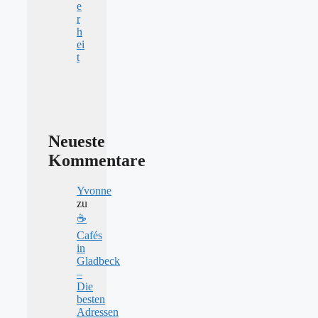
e
r
h
ei
t
Neueste
Kommentare
Yvonne
zu
☕
Cafés
in
Gladbeck
–
Die
besten
Adressen