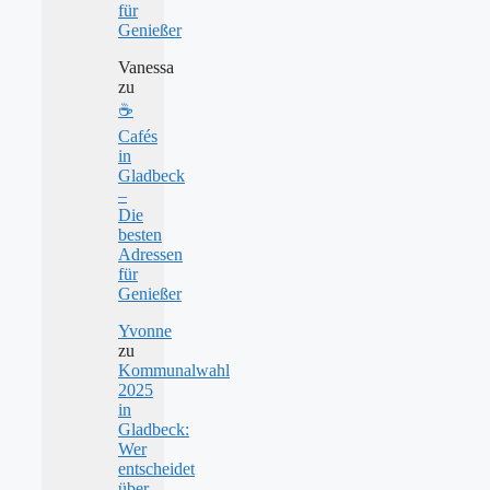
für
Genießer
Vanessa
zu
☕
Cafés
in
Gladbeck
–
Die
besten
Adressen
für
Genießer
Yvonne
zu
Kommunalwahl
2025
in
Gladbeck:
Wer
entscheidet
über