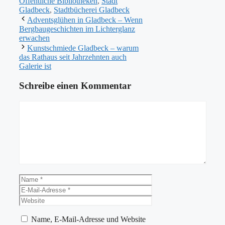
Öffentliche Bibliotheken
,
Stadt
Gladbeck
,
Stadtbücherei Gladbeck
Adventsglühen in Gladbeck – Wenn
Bergbaugeschichten im Lichterglanz
erwachen
Kunstschmiede Gladbeck – warum
das Rathaus seit Jahrzehnten auch
Galerie ist
Schreibe einen Kommentar
Kommentar
Name
E-
Mail-
Website
Adresse
Name, E-Mail-Adresse und Website