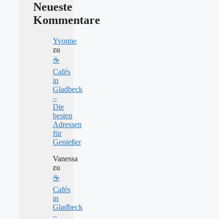
Neueste
Kommentare
Yvonne
zu
☕
Cafés
in
Gladbeck
–
Die
besten
Adressen
für
Genießer
Vanessa
zu
☕
Cafés
in
Gladbeck
–