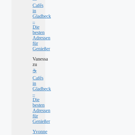
Cafés
in
Gladbeck
–
Die
besten
Adressen
für
Genießer
Vanessa
zu
☕
Cafés
in
Gladbeck
–
Die
besten
Adressen
für
Genießer
Yvonne