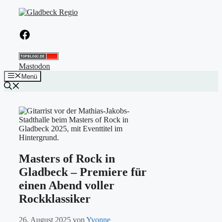
Zum
Inhalt
springen
Facebook
Mastodon
Menü
Masters of Rock in
Gladbeck – Premiere für
einen Abend voller
Rockklassiker
26. August 2025
von
Yvonne