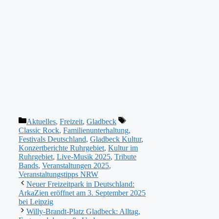
Kategorien
Schlagwörter
Aktuelles
,
Freizeit
,
Gladbeck
Classic Rock
,
Familienunterhaltung
,
Festivals Deutschland
,
Gladbeck Kultur
,
Konzertberichte Ruhrgebiet
,
Kultur im
Ruhrgebiet
,
Live-Musik 2025
,
Tribute
Bands
,
Veranstaltungen 2025
,
Veranstaltungstipps NRW
Neuer Freizeitpark in Deutschland:
ArkaZien eröffnet am 3. September 2025
bei Leipzig
Willy-Brandt-Platz Gladbeck: Alltag,