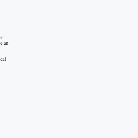
er
e an.
cal