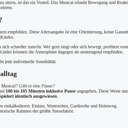
l zu sitzen, ist das ein Vorteil. Das Musical erlaubt Bewegung und Reakt
orieren.
?
hren empfohlen. Diese Altersangabe ist eine Orientierung, keine Garanti
 Kindes.
sich schneller zurecht. Wer gern singt oder sich bewegt, profitiert vom
Kinder könnten die Atmosphäre dagegen als anstrengend empfinden.
t jede individuelle Sensibilität.
alltag
 Musical? Gibt es eine Pause?
und
100 bis 105 Minuten inklusive Pause
angegeben. Diese Werte st
Spielort identisch ausgewiesen
.
en einkalkulieren: Einlass, Wartezeiten, Garderobe und Heimweg.
atorische Rahmen der größte Stressfaktor.