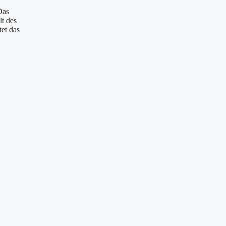
Das
lt des
tet das