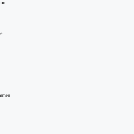
ion –
e.
ammen