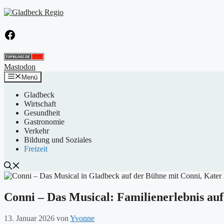
Zum
Inhalt
springen
Facebook
Mastodon
Menü
Gladbeck
Wirtschaft
Gesundheit
Gastronomie
Verkehr
Bildung und Soziales
Freizeit
Conni – Das Musical: Familienerlebnis au
13. Januar 2026
von
Yvonne